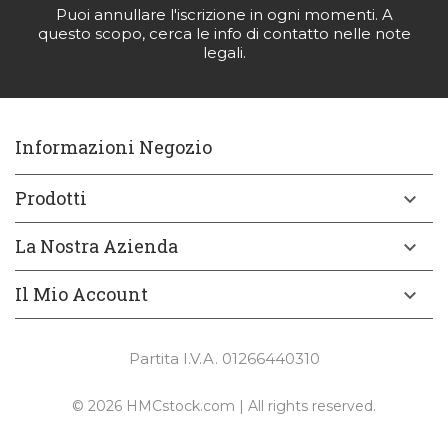
Puoi annullare l'iscrizione in ogni momenti. A
questo scopo, cerca le info di contatto nelle note
legali.
Informazioni Negozio
Prodotti

La Nostra Azienda

Il Mio Account

Partita I.V.A. 01266440310
© 2026 HMCstock.com | All rights reserved.