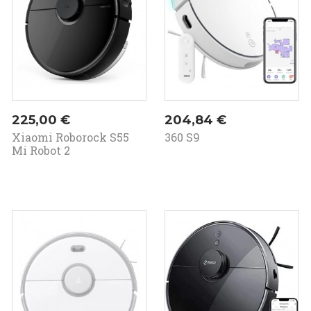
Prezzo
Prezzo
225,00 €
204,84 €
Xiaomi Roborock S55
360 S9
Mi Robot 2
In
saldo!