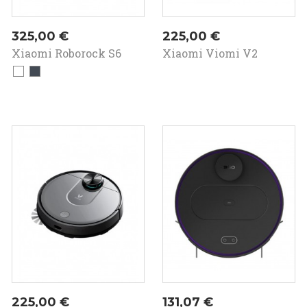
Prezzo
Prezzo
325,00 €
225,00 €
Xiaomi Roborock S6
Xiaomi Viomi V2
Bianco
Nero
In
saldo!
Prezzo
Prezzo
225,00 €
131,07 €