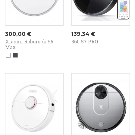
Prezzo
Prezzo
300,00 €
139,34 €
Xiaomi Roborock S5
360 S7 PRO
Max
Bianco
Nero