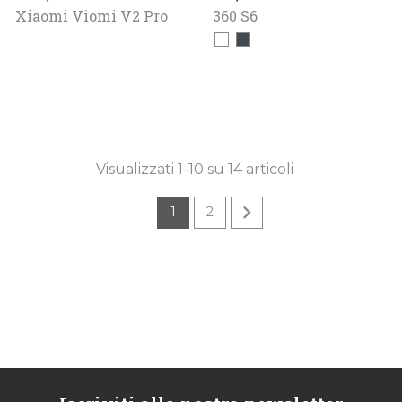
Xiaomi Viomi V2 Pro
360 S6
Bianco
Nero
Visualizzati 1-10 su 14 articoli

1
2