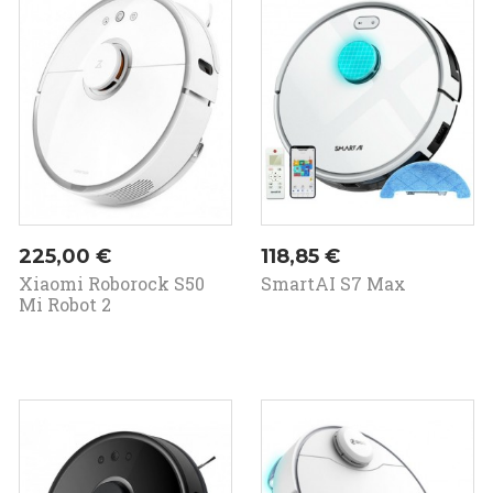
Prezzo
Prezzo
225,00 €
118,85 €
Xiaomi Roborock S50
SmartAI S7 Max
Mi Robot 2
In
saldo!