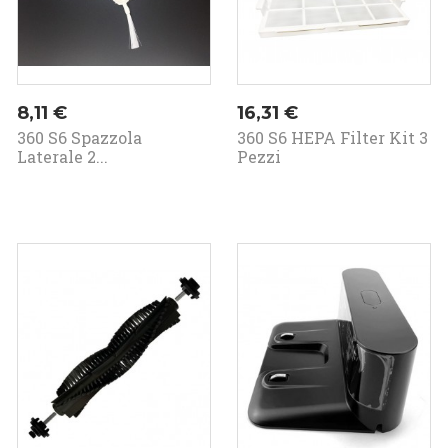
Prezzo
Prezzo
8,11 €
16,31 €
360 S6 Spazzola
360 S6 HEPA Filter Kit 3
Laterale 2...
Pezzi