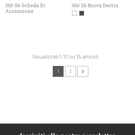
360 S6 Scheda Di
360 S6 Ruota Destra
Accensione
Bianco
Nero
Visualizzati 1-10 su 15 articoli

1
2