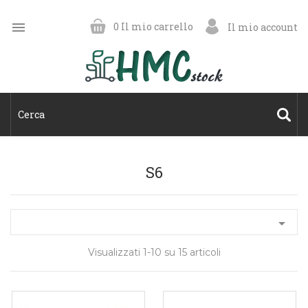

0
Il mio carrello
Il mio account
S6

Visualizzati 1-10 su 15 articoli