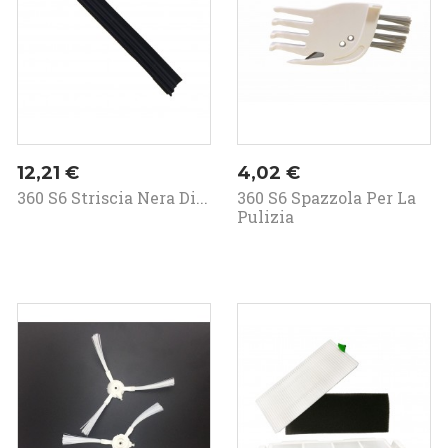
Prezzo
Prezzo
12,21 €
4,02 €
360 S6 Striscia Nera Di...
360 S6 Spazzola Per La
Pulizia