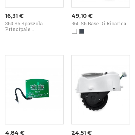
Prezzo
Prezzo
16,31 €
49,10 €
360 S6 Spazzola
360 S6 Base Di Ricarica
Principale...
Bianco
Nero
Prezzo
Prezzo
4,84 €
24,51 €