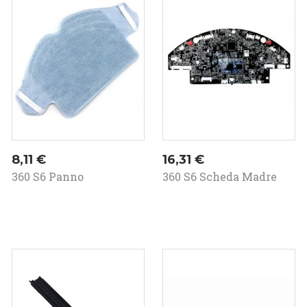
Prezzo
Prezzo
8,11 €
16,31 €
360 S6 Panno
360 S6 Scheda Madre