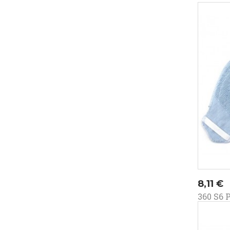
Prezz
8,11 €
360 S6 