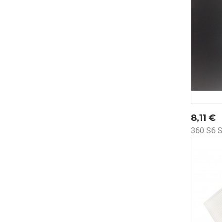
Prezz
8,11 €
360 S6 S