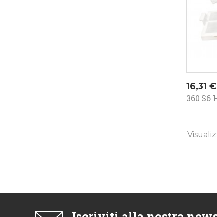
Prezz
16,31 €
360 S6 
Visualiz
Iscriviti alla nostra news