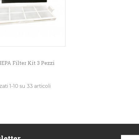
o
HEPA Filter Kit 3 Pezzi
zati 1-10 su 33 articoli
letter