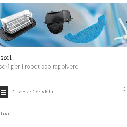
sori
ori per i robot aspirapolvere
O
Ci sono 33 prodotti.
ttivi