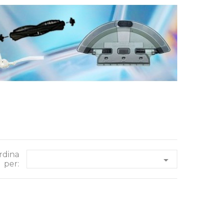
rdina

per: