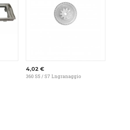
Prezzo
4,02 €
.
360 S5 / S7 Lngranaggio