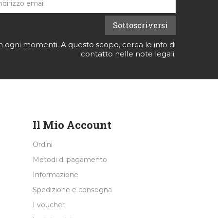
 in ogni momenti. A questo scopo, cerca le info di
contatto nelle note legali.
Il Mio Account
Ordini
Metodi di pagamento
Informazione
Spedizione e consegna
I voucher