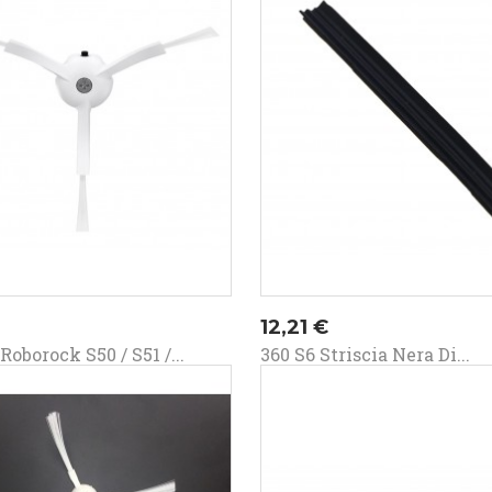
o
Prezzo
12,21 €
oborock S50 / S51 /...
360 S6 Striscia Nera Di...