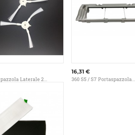
o
Prezzo
16,31 €
pazzola Laterale 2...
360 S5 / S7 Portaspazzola..