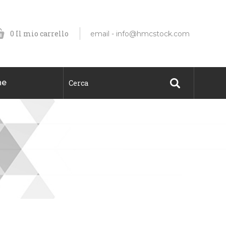
0
Il mio carrello
email -
info@hmcstock.com
ne