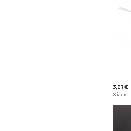
Prezz
3,61 €
Xiaomi R