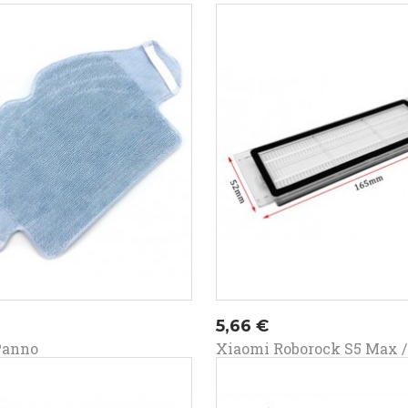
o
Prezzo
5,66 €
Panno
Xiaomi Roborock S5 Max / 