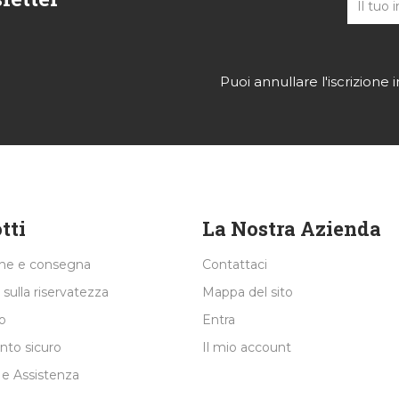
Puoi annullare l'iscrizione
tti
La Nostra Azienda
one e consegna
Contattaci
 sulla riservatezza
Mappa del sito
o
Entra
to sicuro
Il mio account
 e Assistenza