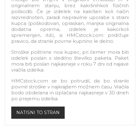
originalnem stanju, brez kakršnihkoli fizičnih
poškodb. Če je izdelek na kakršen koli način
razvrednoten, zaradi nepravilne uporabe s strani
kupca (poškodovan, opraskan, manjka originalna
dodatna oprema, izdelek je kakorkoli
spremenjen, itd.), si HMCstock.com pridržuje
pravico, da stranki povrne kupnino le delno.
Stroške poštnine nosi kupec, pri čemer mora biti
izdelek poslan s sledilno številko paketa. Paket
mora biti poslan najkasneje v roku 7 dni od najave
vračila izdelka.
HMCstock.com se bo potrudil, da bo stranki
povrnil stroške v najkrajšem možnem času. Vračila
bodo obdelana in izplačana najkasneje v 30 dneh
po prejemu izdelka.