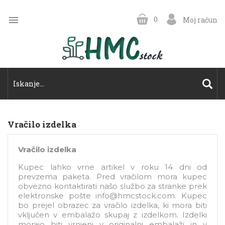

0
Moj račun
Vračilo izdelka
Vračilo izdelka
Kupec lahko vrne artikel v roku 14 dni od
prevzema paketa. Pred vračilom mora kupec
obvezno kontaktirati našo službo za stranke prek
elektronske pošte
info@hmcstock.com
. Kupec
bo prejel obrazec za vračilo izdelka, ki mora biti
vključen v embalažo skupaj z izdelkom. Izdelki
morajo biti vrnjeni v originalni embalaži in v