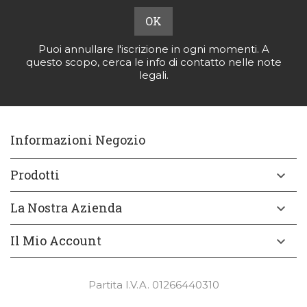
Puoi annullare l'iscrizione in ogni momenti. A
questo scopo, cerca le info di contatto nelle note
legali.
Informazioni Negozio
Prodotti

La Nostra Azienda

Il Mio Account

Partita I.V.A. 01266440310